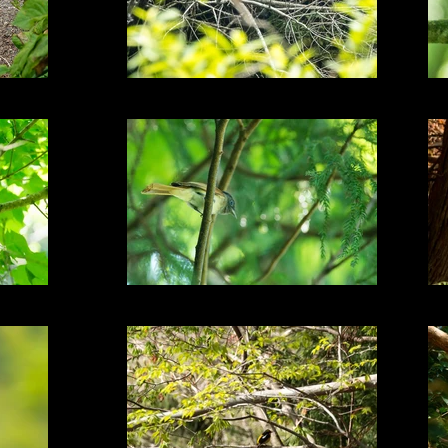
雉
カワセミの恋
サンコウチョウ♀