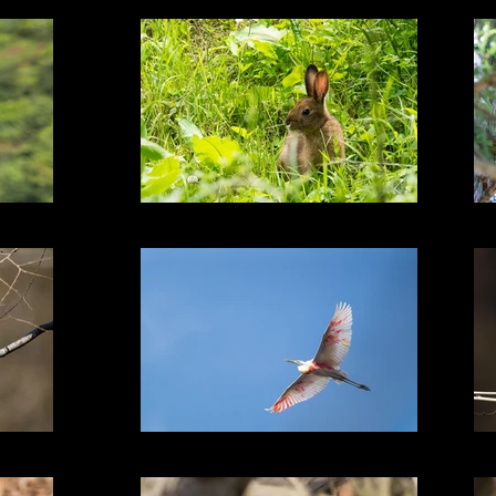
て
春日水源池で野ウサギと出会う
衝撃の姿