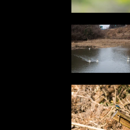
ルリ♀
赤沼に白鳥