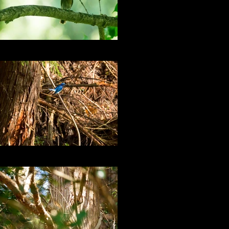
オオルリ♀
ルリ