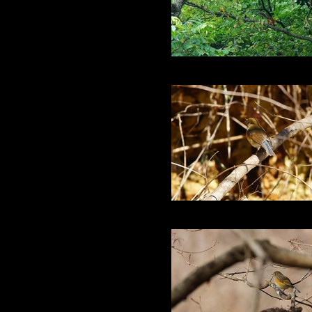
裏山のリス
ルリビタキ♀