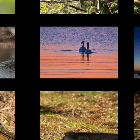
キビタキ
海の白鳥