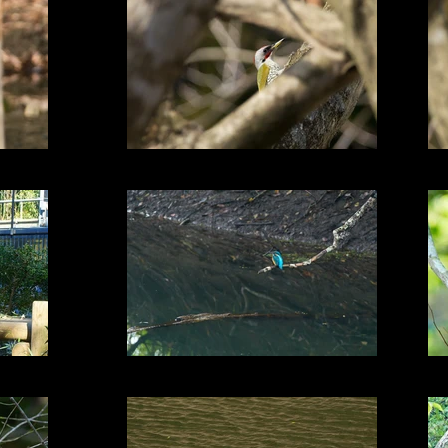
アオゲラ
初冬のカワセミ