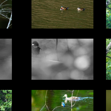
た
人生初のオシドリ撮り
鋭