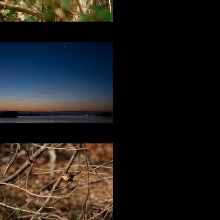
リスと出会う 寒風沢溜池にて
明けの明星と海に佇む白鳥