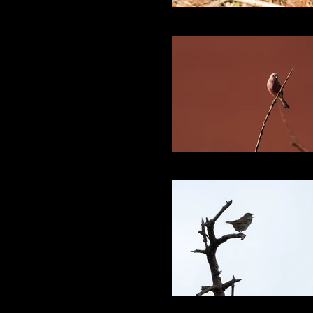
ルリビタキ♂
ベニマシコ
命の囀り ウグイス