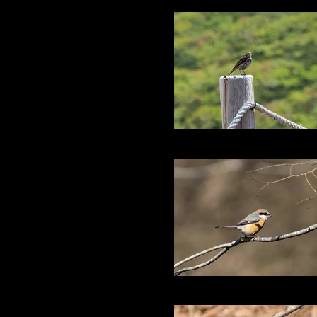
ビンズイ 秋田駒ケ岳に
百舌鳥