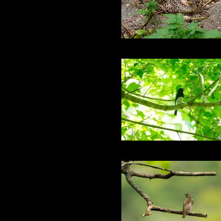
じゃがいも畑で卵抱く
オオルリ♂