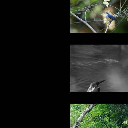
今年もルリビタキに会え
狙う