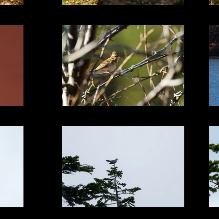
ルリビタキ♀
カシラダカ
カッコウ 八幡平にて