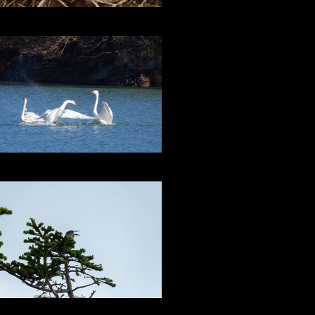
百舌鳥
白鳥の喧嘩 加瀬沼にて
八幡平のホシガラス